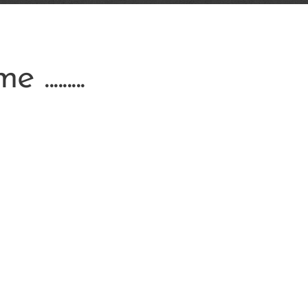
........