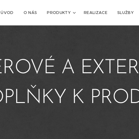
ÚVOD
O NÁS
PRODUKTY
REALIZACE
SLUŽBY
ÉROVÉ A EXTE
PLŇKY K PROD